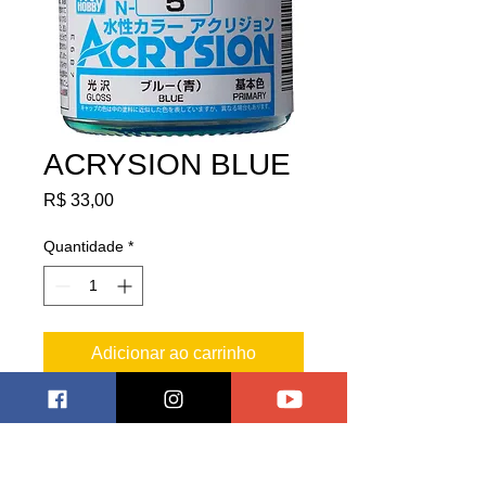
ACRYSION BLUE
Preço
R$ 33,00
Quantidade
*
Adicionar ao carrinho
Essa linha da GUNZE permite uso
em pincel e aerógrafo