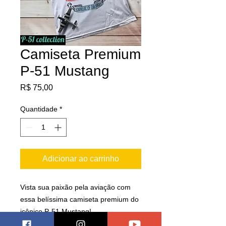
Camiseta Premium
P-51 Mustang
Preço
R$ 75,00
Quantidade
*
Adicionar ao carrinho
Vista sua paixão pela aviação com
essa belíssima camiseta premium do
icônico P-51 Mustang!
Em algodão de alta qualidad e