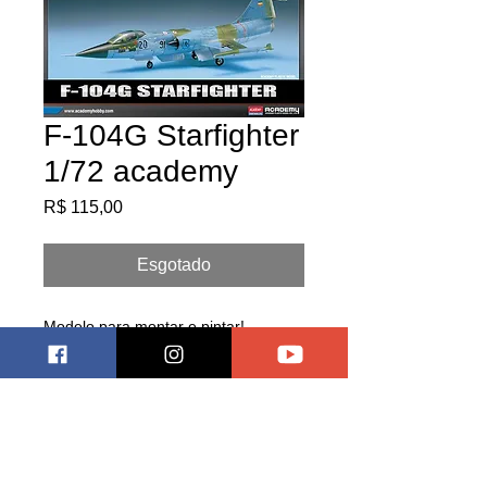
F-104G Starfighter
1/72 academy
Preço
R$ 115,00
Esgotado
Modelo para montar e pintar!
indicado para iniciantes! molde bem
detalhado
Pagar