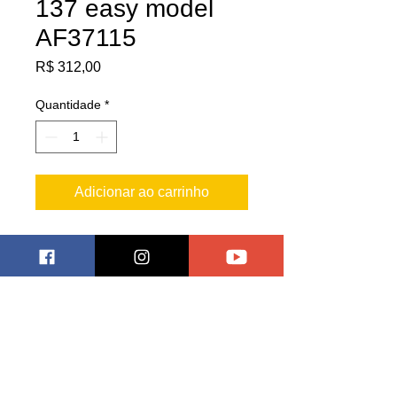
137 easy model
AF37115
Preço
R$ 312,00
Quantidade
*
Adicionar ao carrinho
Modelo altamente detalhado!
Acompanha pedestal!
Pagar