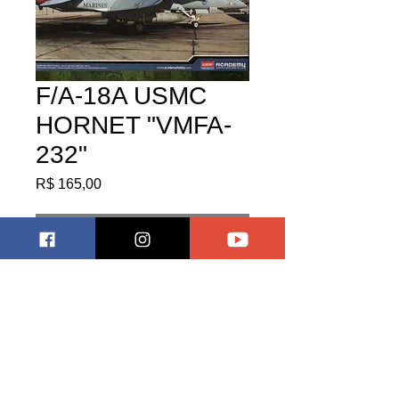
F/A-18A USMC
HORNET "VMFA-
232"
Preço
R$ 165,00
Esgotado
Pagar