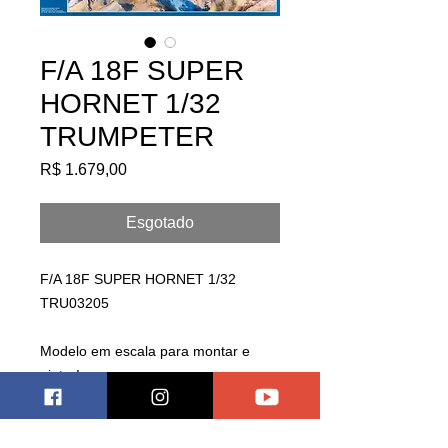
F/A 18F SUPER
HORNET 1/32
TRUMPETER
Preço
R$ 1.679,00
Esgotado
F/A 18F SUPER HORNET 1/32
TRU03205
Modelo em escala para montar e
pintar!
contém peças em photoetched
pneus em borracha
decais para várias versões