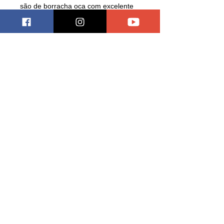
são de borracha oca com excelente
padrão de rodagem. > Peças
fotogravadas incluídas. > Flak 41
incluído.
Comprimento do modelo: 223,2 mm
Largura: 123,5 mm
Pagar
LEXHOBBYSTORECOLECIONAVEIS
ERECHIM/RS
CNPJ:
42369018
/0001-05