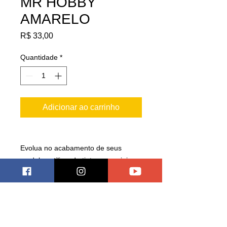
MR HOBBY
AMARELO
Preço
R$ 33,00
Quantidade
*
Adicionar ao carrinho
Evolua no acabamento de seus
modelos utilizando tintas especiais
para o plastimodelismo, consulte as
cores disponíveis!