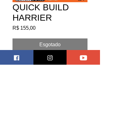
QUICK BUILD
HARRIER
Preço
R$ 155,00
Esgotado
Pagar
LEXHOBBYSTORECOLECIONAVEIS
ERECHIM/RS
CNPJ:
42369018
/0001-05